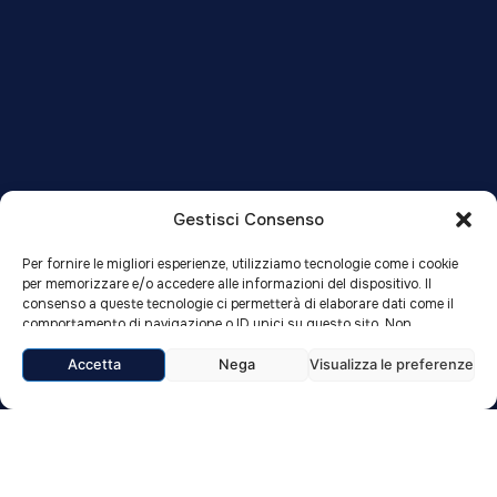
Gestisci Consenso
Per fornire le migliori esperienze, utilizziamo tecnologie come i cookie
per memorizzare e/o accedere alle informazioni del dispositivo. Il
consenso a queste tecnologie ci permetterà di elaborare dati come il
comportamento di navigazione o ID unici su questo sito. Non
acconsentire o ritirare il consenso può influire negativamente su alcune
caratteristiche e funzioni.
Accetta
Nega
Visualizza le preferenze